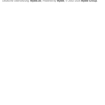
Deutsche Übersetzung:
MyBB.de
, Powered by
MyBB
, © 2002-2026
MyBB Group
.